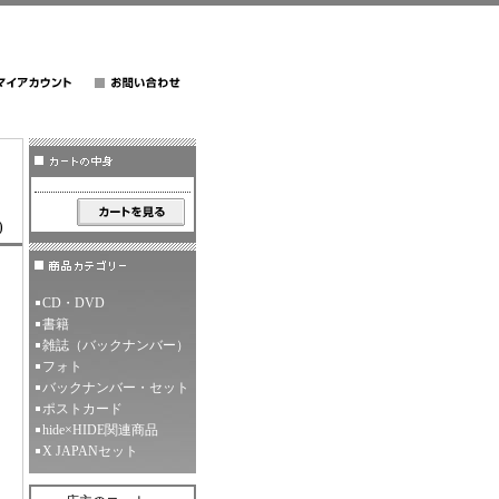
)
CD・DVD
書籍
雑誌（バックナンバー）
フォト
バックナンバー・セット
ポストカード
hide×HIDE関連商品
X JAPANセット