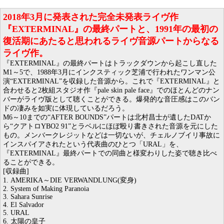
2018年3月に発表された完全未発表ライヴ作
『EXTERMINAL』の最終パートと、1991年の最初の
復活期にあたると思われるライヴ音源パートからなる
ライヴ作。
『EXTERMINAL』の最終パートはトラックダウンから起こし直した
M1～5で、1988年3月にインクスティック芝浦で行われたワンマン公
演“EXTERMINAL”を収録した音源から。これで『EXTERMINAL』と
合わせると2枚組スタジオ作『pale skin pale face』でのほとんどのナン
バーがライヴ版として聴くことができる。爆発的な音圧感はこのバン
ドの凄みを如実に体現しているだろう。
M6～10までの“AFTER BOUNDS”パートは北村昌士が遺したDATか
ら“クアトロYBO2 91”とラベルにほぼ殴り書きされた音源を元にした
もの。メンバークレジットなどは一切ないが、チェルノブイリ事故に
インスパイアされたという代表曲のひとつ「URAL」を、
『EXTERMINAL』最終パートでの同曲と様変わりした姿で聴き比べ
ることができる。
[収録曲]
1. AMERIKA～DIE VERWANDLUNG(変身)
2. System of Making Paranoia
3. Sahara Sunrise
4. El Salvador
5. URAL
6. 太陽の皇子