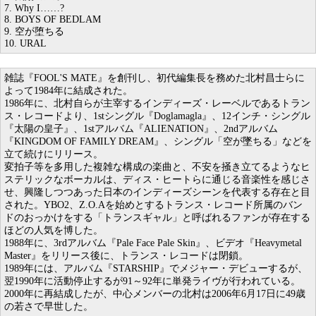
7. Why I……?
8. BOYS OF BEDLAM
9. 空が堕ちる
10. URAL
雑誌『FOOL'S MATE』を創刊し、初代編集長を務めた北村昌士らに
よって1984年に結成された。
1986年に、北村自らが主宰するインディーズ・レーベルであるトラン
ス・レコードより、1stシングル『Doglamagla』、12インチ・シングル
『太陽の皇子』、1stアルバム『ALIENATION』、2ndアルバム
『KINGDOM OF FAMILY DREAM』、シングル「空が墜ちる」などを
立て続けにリリース。
変拍子等を多用した複雑な構成の楽曲と、不安を掻き立てるようなヒ
ステリックなボーカルは、ディス・ヒートらに通じる音楽性を感じさ
せ、興隆しつつあった日本のインディーズシーンを代表する存在と目
された。YBO2、Z.O.Aを始めとするトランス・レコード所属のバン
ドのおっかけをする「トランスギャル」と呼ばれるファンが存在する
ほどの人気を博した。
1988年に、3rdアルバム『Pale Face Pale Skin』、ビデオ『Heavymetal
Master』をリリース後に、トランス・レコードは閉鎖。
1989年には、アルバム『STARSHIP』でメジャー・デビューするが、
翌1990年に活動停止するが91～92年に単発ライヴが行われている。
2000年に再結成したが、中心メンバーの北村は2006年6月17日に49歳
の若さで早世した。