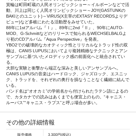
箕輪は町田町蔵の人民オリンピックショー～イルボーンなどで活
動、川上は同じく人民オリンピックショー～JOY(GASTUNKの
BAKIとのユニット)～VIRUS(X主宰のEXTASY RECORDSよりデ
ビュー)など多岐にわたる活動歴をみせていた。
88年に1stアルバム『Ⅰ』、89年に2nd『Ⅱ』、90年にAUTO-
MOD、G-Schmittなどのリリースで知られるWECHSELBALGよ
り初のCDアルバム『Aqua Perspective』を発表。
YBO2での破壊的なカオティック性とリリカルなトラッド性の双
極は、CANIS LUPUSにおいてより複雑精緻なテクニックとアン
サンブルに基づいたメロディック感の前面化へと統合されてい
る。
大胆な実験と衝撃から端正な深みと美しいアンサンブルへ。
CANIS LUPUSの音楽はハードロック、ジャズロック、エスニッ
ク、トラッドを、それぞれの奥行を損なうことなく繊細に結んで
いる。
バンド名は“オオカミ”の学術名から付けられたラテン語によるの
で、カタカナでの読みはあくまでも便宜上のもの。“キャニス・
ルーパス”“キャニス・ラプス”と呼ぶ場合が多い。
その他の詳細情報
販売価格
3,300円(税込)