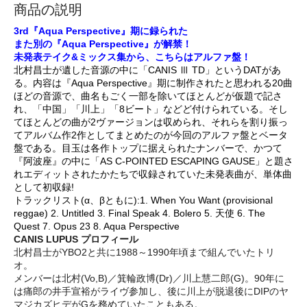
商品の説明
3rd『Aqua Perspective』期に録られた
また別の『Aqua Perspective』が解禁！
未発表テイク&ミックス集から、こちらはアルファ盤！
北村昌士が遺した音源の中に「CANIS Ⅲ TD」というDATがあ
る。内容は『Aqua Perspective』期に制作されたと思われる20曲
ほどの音源で、曲名もごく一部を除いてほとんどが仮題で記さ
れ、「中国」「川上」「8ビート」などど付けられている。そし
てほとんどの曲が2ヴァージョンは収められ、それらを割り振っ
てアルバム作2作としてまとめたのが今回のアルファ盤とベータ
盤である。目玉は各作トップに据えられたナンバーで、かつて
『阿波座』の中に「AS C-POINTED ESCAPING GAUSE」と題さ
れエディットされたかたちで収録されていた未発表曲が、単体曲
として初収録!
トラックリスト(α、βともに):1. When You Want (provisional
reggae) 2. Untitled 3. Final Speak 4. Bolero 5. 天使 6. The
Quest 7. Opus 23 8. Aqua Perspective
CANIS LUPUS プロフィール
北村昌士がYBO2と共に1988～1990年頃まで組んでいたトリ
オ。
メンバーは北村(Vo,B)／箕輪政博(Dr)／川上慧二郎(G)。90年に
は痛郎の井手宣裕がライヴ参加し、後に川上が脱退後にDIPのヤ
マジカズヒデがGを務めていたこともある。